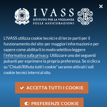
✕
sei qui:
Home
Normativa
Normativa secondaria emanata da IVASS
Regolamenti
L'IVASS utilizza cookie tecnici e di terze parti per il
Regolamento n. 49 IVASS del 3 novembre 2021
funzionamento del sito: per maggiori informazioni e per
sapere come abilitarli in modo selettivo leggere
Regolamento n. 49 IVASS del 3
l'informativa sulla privacy
. Utilizzare uno dei seguenti
novembre 2021
pulsanti per esprimere la propria preferenza. Se si clicca
su “Chiudi/Rifiuta tutti i cookie” saranno attivati i soli
cookie tecnici interni al sito.
Descrizione
Il Regolamento disciplina i procedimenti per
ACCETTA TUTTI I COOKIE
l'adozione dei provvedimenti previsti dal DM N.
100/2021 che istituisce la Sandbox. La prima finestra
per presentare le domande di ammissione è attiva dal
PREFERENZE COOKIE