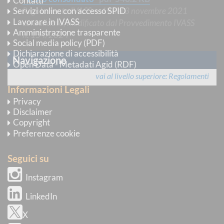
Contatti
Regolamento IVASS n. 49 del 3 novembre 2021
Servizi online con accesso SPID
Lavorare in IVASS
consolidato, modificato dal Provvedimento IVASS
Amministrazione trasparente
n. 154/2024
Social media policy (PDF)
Dichiarazione di accessibilità
Navigazione
Open Data - Metadati Agid (RDF)
vai al livello superiore
Regolamenti
Informazioni Legali
Privacy
Disclaimer
Copyright
Preferenze cookie
Seguici su
Instagram
LinkedIn
X