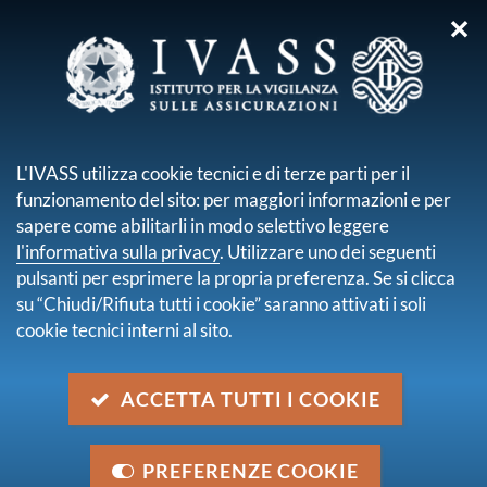
✕
sei qui:
Home
Pubblicazioni e statistiche
Altre pubblicazioni
Report Analisi Trend Offerta Prodotti Assicurativi - Secondo
L'IVASS utilizza cookie tecnici e di terze parti per il
semestre 2019
funzionamento del sito: per maggiori informazioni e per
sapere come abilitarli in modo selettivo leggere
Report Analisi Trend Offerta
l'informativa sulla privacy
. Utilizzare uno dei seguenti
Prodotti Assicurativi - Secondo
pulsanti per esprimere la propria preferenza. Se si clicca
su “Chiudi/Rifiuta tutti i cookie” saranno attivati i soli
semestre 2019
cookie tecnici interni al sito.
descrizione
ACCETTA TUTTI I COOKIE
L'analisi è finalizzata a rilevare i nuovi prodotti
immessi nel mercato assicurativo italiano per cogliere
i trend di offerta con particolare riferimento agli
PREFERENZE COOKIE