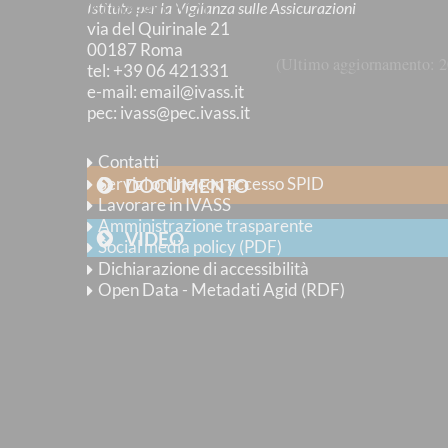
20 maggio 2021
Istituto per la Vigilanza sulle Assicurazioni
via del Quirinale 21
00187 Roma
Ultimo aggiornamento
2
tel
: +39 06 421331
e-mail
:
email@ivass.it
pec
:
ivass@pec.ivass.it
Contatti
Servizi online con accesso SPID
DOCUMENTO
Lavorare in IVASS
Amministrazione trasparente
VIDEO
Social media policy (PDF)
Dichiarazione di accessibilità
Open Data - Metadati Agid (RDF)