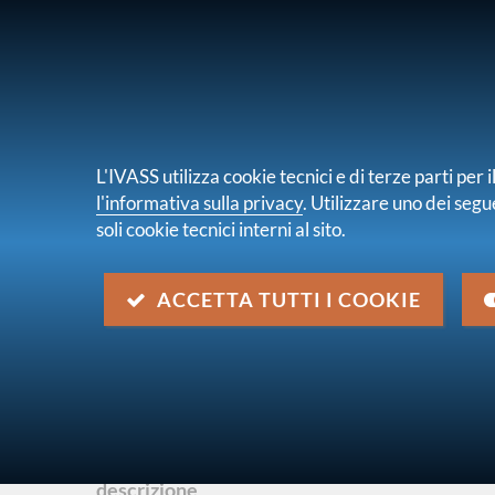
PER I CONSUMATORI
PER IMPRES
L'IVASS utilizza cookie tecnici e di terze parti pe
l'informativa sulla privacy
. Utilizzare uno dei segu
soli cookie tecnici interni al sito.
Chi s
sei qui:
Home
Pubblicazioni e statistiche
Atti, Se
ACCETTA TUTTI I COOKIE
Presentazione dei risultati d
conoscenze e comportamenti
italiani
descrizione