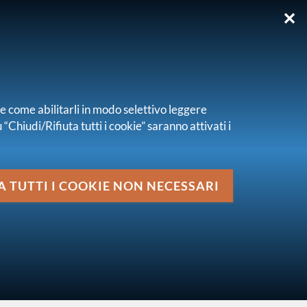
✕
EN
re come abilitarli in modo selettivo leggere
“Chiudi/Rifiuta tutti i cookie” saranno attivati i
Media
enze e comportamenti assicurativi degli italiani
A TUTTI I COOKIE NON NECESSARI
vai al livello superiore
ATTI, SEMINARI E CONVEGNI