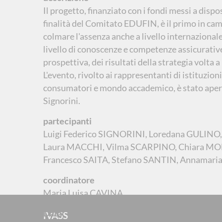
Il progetto, finanziato con i fondi messi a dispo
finalità del Comitato EDUFIN, è il primo in cam
colmare l'assenza anche a livello internazionale
livello di conoscenze e competenze assicurative
prospettiva, dei risultati della strategia volta a
L'evento, rivolto ai rappresentanti di istituzioni
consumatori e mondo accademico, è stato apert
Signorini.
partecipanti
Luigi Federico SIGNORINI, Loredana GULINO, 
Laura MACCHI, Vilma SCARPINO, Chiara M
Francesco SAITA, Stefano SANTIN, Annamar
coordinatore
Maria Luisa CAVINA
Data
IVASS