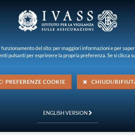
E E INTERMEDIARI
r il funzionamento del sito: per maggiori informazioni e per sape
enti pulsanti per esprimere la propria preferenza. Se si clicca su 
iamo
Normativa
Pubblicazioni e statistiche
minari e Convegni
Presentazione dei risultati dell'indagine su conosc
PREFERENZE COOKIE
CHIUDI/RIFIUT
ell'indagine su
 assicurativi degli
ENGLISH VERSION