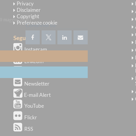
Privacy
Disclaimer
Copyright
0 maggio 2021
Preferenze cookie
Condividi su:
Seguici su
Instagram
LinkedIn
X
Newsletter
E-mail Alert
YouTube
Flickr
RSS