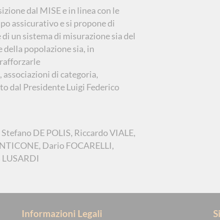
sizione dal MISE e in linea con le
po assicurativo e si propone di
 di un sistema di misurazione sia del
 della popolazione sia, in
 rafforzarle
, associazioni di categoria,
o dal Presidente Luigi Federico
Stefano DE POLIS, Riccardo VIALE,
ONTICONE, Dario FOCARELLI,
ia LUSARDI
Informazioni Legali
S