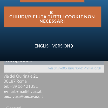
Ultimo aggiornamento
8 settembre 2016
Condividi su:
CHIUDI/RIFIUTA TUTTI I COOKIE NON
NECESSARI
TESTO DELLA PUBBLICAZIONE
ENGLISH VERSION
ALTRI DOCUMENTI
Navigazione
IVASS
vai al livello superiore
Premi lordi
Istituto per la Vigilanza sulle Assicurazioni
via del Quirinale 21
00187 Roma
tel
: +39 06 421331
e-mail
:
email@ivass.it
pec
:
ivass@pec.ivass.it