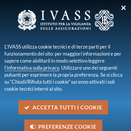
✕
sei qui:
Home
Pubblicazioni e statistiche
Elaborazioni statistiche
Premi lordi
L'IVASS utilizza cookie tecnici e di terze parti per il
Premi lordi contabilizzati al I trim. 2015
funzionamento del sito: per maggiori informazioni e per
sapere come abilitarli in modo selettivo leggere
Premi lordi contabilizzati al I
l'informativa sulla privacy
. Utilizzare uno dei seguenti
trim. 2015
pulsanti per esprimere la propria preferenza. Se si clicca
su “Chiudi/Rifiuta tutti i cookie” saranno attivati i soli
cookie tecnici interni al sito.
descrizione
Lettera al mercato di natura statistica
ACCETTA TUTTI I COOKIE
data
13 agosto 2015
PREFERENZE COOKIE