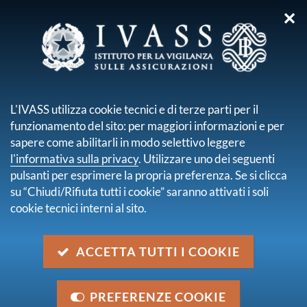
✕
sei qui:
Home
Chi siamo
Direttorio Integrato
Paolo Angelini
L'IVASS utilizza cookie tecnici e di terze parti per il
PAOLO ANGELINI
funzionamento del sito: per maggiori informazioni e per
sapere come abilitarli in modo selettivo leggere
l'informativa sulla privacy
. Utilizzare uno dei seguenti
pulsanti per esprimere la propria preferenza. Se si clicca
su “Chiudi/Rifiuta tutti i cookie” saranno attivati i soli
cookie tecnici interni al sito.
ACCETTA TUTTI I COOKIE
Nato a Siena nel 1958, sposato con un figlio.
PREFERENZE COOKIE