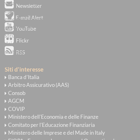
volatilità degli strumenti finanziari, applicazione di
Newsletter
metodi di ottimizzazione e calcolo stocastico per la
E-mail Alert
modellizzazione di fenomeni economico-finanziari,
gestione del rischio e strategie di copertura, pricing di
YouTube
strumenti complessi, investimenti sostenibili, ruolo
Flickr
dei rating ESG, modelli di valutazione per i prezzi delle
materie prime.
RSS
È stata nominata componente di numerose
Siti d'interesse
Commissioni di concorso per ruoli di insegnamento e
Banca d’Italia
di ricerca in ambito universitario e per la selezione di
Arbitro Assicurativo (AAS)
dipendenti di autorità di vigilanza (Banca d’Italia,
Consob
Consob, Ivass) e ha ricoperto incarichi sia in ambito
AGCM
nazionale che internazionale in qualità di esperto per
COVIP
la valutazione di strumenti finanziari.
Ministero dell'Economia e delle Finanze
Comitato per l'Educazione Finanziaria
È coautrice di manuali sia nazionali che internazionali
Ministero delle Imprese e del Made in Italy
e autrice di numerosi articoli ed editorials pubblicati