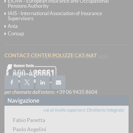
EIOPA - European Insurance and Occupational
su riviste internazionali.
Pensions Authority
IAIS - International Association of Insurance
È chair dell’Euro Working Group for Commodities and
Supervisors
Financial Modelling, gruppo di studiosi internazionali
Ania
che si occupano di Ricerca Operativa nell’ambito dei
Consap
mercati finanziari, assicurativi e delle materie prime.
CONTACT CENTER POLIZZE CAT-NAT
Ultimo aggiornamento
3 novembre 2025
Condividi su:
per chiamate dall'estero
:
+39 06 9435 8604
Navigazione
vai al livello superiore
Direttorio Integrato
CONTACT CENTER INTERMEDIARI
Fabio Panetta
Paolo Angelini