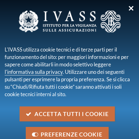
✕
sei qui:
Home
Chi siamo
Direttorio Integrato
Rita Laura D'Ecclesia
L'IVASS utilizza cookie tecnici e di terze parti per il
funzionamento del sito: per maggiori informazioni e per
RITA LAURA
sapere come abilitarli in modo selettivo leggere
D'ECCLESIA
l'informativa sulla privacy
. Utilizzare uno dei seguenti
pulsanti per esprimere la propria preferenza. Se si clicca
su “Chiudi/Rifiuta tutti i cookie” saranno attivati i soli
cookie tecnici interni al sito.
ACCETTA TUTTI I COOKIE
PREFERENZE COOKIE