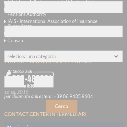
Ministero delle Imprese e del Made in Italy
EIOPA - European Insurance and Occupational
Pensions Authority
senza
le parole
IAIS - International Association of Insurance
Supervisors
Ania
Consap
categoria
CONTACT CENTER POLIZZE CAT-NAT
anno-compreso
—
ad es.
2016
per chiamate dall'estero
:
+39 06 9435 8604
Cerca
CONTACT CENTER INTERMEDIARI