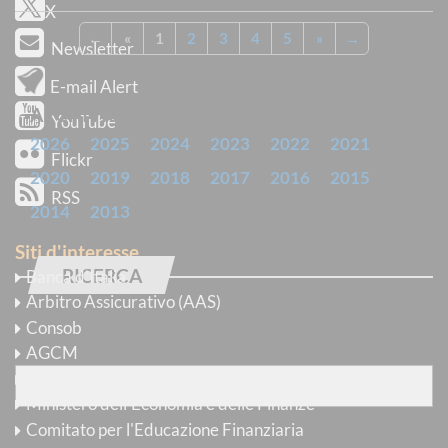
X
←
«
1
2
3
4
5
»
→
Newsletter
E-mail Alert
ARCHIVIO
YouTube
2026
2025
2024
2023
2022
2021
Flickr
2020
2019
2018
2017
2016
2015
RSS
2014
2013
Siti d'interesse
RICERCA
Banca d’Italia
Arbitro Assicurativo (AAS)
Trova avvisi
Consob
con
tutte
le parole
AGCM
COVIP
Ministero dell'Economia e delle Finanze
Comitato per l'Educazione Finanziaria
con
almeno una
delle parole