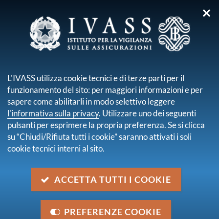
✕
sei qui:
Home
Media
Avvisi
Avvisi
L'IVASS utilizza cookie tecnici e di terze parti per il
pagina 1 di 31
funzionamento del sito: per maggiori informazioni e per
Novembre Edufin: al via i lavori della nona
sapere come abilitarli in modo selettivo leggere
edizione del mese dell'educazione finanziaria
l'informativa sulla privacy
. Utilizzare uno dei seguenti
Categoria:
Eventi
pulsanti per esprimere la propria preferenza. Se si clicca
28 luglio 2026
su “Chiudi/Rifiuta tutti i cookie” saranno attivati i soli
cookie tecnici interni al sito.
Il Fondo monetario internazionale conclude la sua
valutazione del settore finanziario Italiano (FSAP,
Financial Sector Assessment Program)
ACCETTA TUTTI I COOKIE
Categoria:
Altro
24 luglio 2026
PREFERENZE COOKIE
Comunicazione al mercato: resilienza operativa