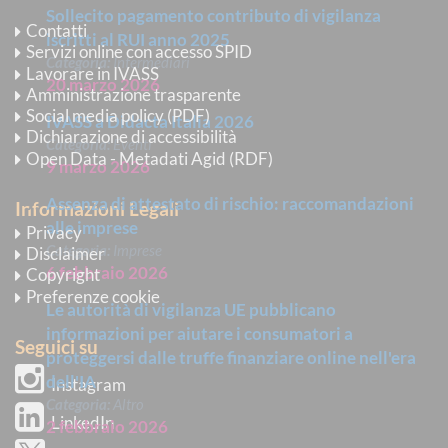
Sollecito pagamento contributo di vigilanza
Contatti
iscritti al RUI anno 2025
Servizi online con accesso SPID
Categoria:
Intermediari
Lavorare in IVASS
20 marzo 2026
Amministrazione trasparente
Social media policy (PDF)
IVASS a Didacta Italia 2026
Dichiarazione di accessibilità
Categoria:
Eventi
Open Data - Metadati Agid (RDF)
9 marzo 2026
Assenza di attestato di rischio: raccomandazioni
Informazioni Legali
alle imprese
Privacy
Categoria:
Imprese
Disclaimer
6 febbraio 2026
Copyright
Preferenze cookie
Le autorità di vigilanza UE pubblicano
informazioni per aiutare i consumatori a
Seguici su
proteggersi dalle truffe finanziare online nell'era
dell'IA
Instagram
Categoria:
Altro
LinkedIn
2 febbraio 2026