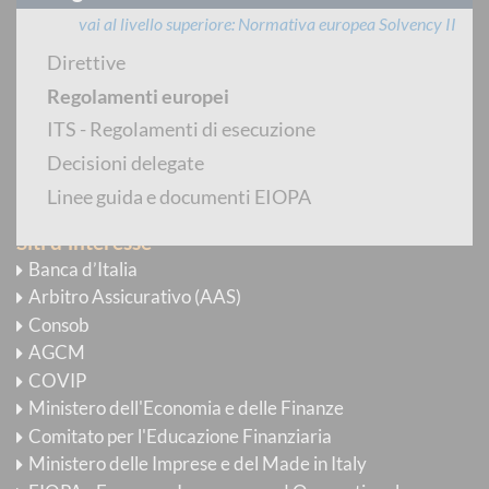
Newsletter
vai al livello superiore
Normativa europea Solvency II
E-mail Alert
Direttive
Regolamenti europei
YouTube
ITS - Regolamenti di esecuzione
Flickr
Decisioni delegate
RSS
Linee guida e documenti EIOPA
Siti d'interesse
Banca d’Italia
Arbitro Assicurativo (AAS)
Consob
AGCM
COVIP
Ministero dell'Economia e delle Finanze
Comitato per l'Educazione Finanziaria
Ministero delle Imprese e del Made in Italy