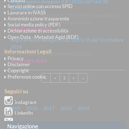
Contatti
Regolamento delegato (UE) 2016/467 del 30
Servizi online con accesso SPID
settembre 2015
Lavorare in IVASS
Regolamento delegato (UE) 2016/467 che modifica gli
Amministrazione trasparente
Atti delegati della Commissione europea
Social media policy (PDF)
30 settembre 2015
Dichiarazione di accessibilità
Open Data - Metadati Agid (RDF)
Regolamento delegato (UE) 2015/35 del 10 ottobre
2014
Informazioni Legali
Atti delegati della Commissione Europea
Privacy
10 ottobre 2014
Disclaimer
Copyright
Preferenze cookie
←
«
1
»
→
Seguici su
ARCHIVIO
Instagram
2019
2018
2017
2015
2014
LinkedIn
X
Navigazione