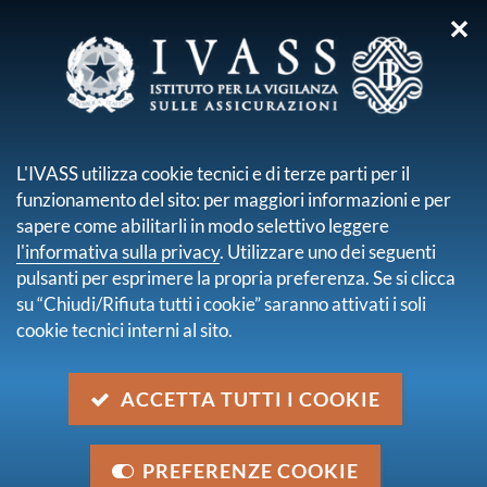
✕
sei qui:
Home
Normativa
Solvency II
Normativa europea Solvency II
Regolamenti europei
L'IVASS utilizza cookie tecnici e di terze parti per il
funzionamento del sito: per maggiori informazioni e per
Regolamenti europei
sapere come abilitarli in modo selettivo leggere
pagina 1 di 1
l'informativa sulla privacy
. Utilizzare uno dei seguenti
Rettifica al Regolamento delegato (UE) 2019/981
pulsanti per esprimere la propria preferenza. Se si clicca
dell'8 marzo 2019
su “Chiudi/Rifiuta tutti i cookie” saranno attivati i soli
Rettifica al Regolamento delegato UE 2019/981, in
cookie tecnici interni al sito.
materia di accesso ed esercizio delle attività di
assicurazione e di riassicurazione.
ACCETTA TUTTI I COOKIE
8 marzo 2019
Regolamento delegato (UE) 2019/981 dell'8 marzo
2019
PREFERENZE COOKIE