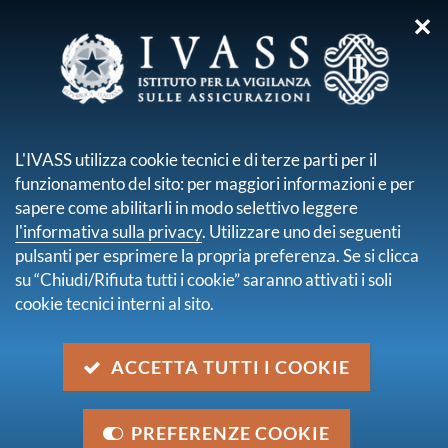
✕
sei qui:
Home
Normativa
Normativa secondaria emanata da IVASS
L'IVASS utilizza cookie tecnici e di terze parti per il
Provvedimenti amministrativi
funzionamento del sito: per maggiori informazioni e per
Provvedimento n. 0208001 del 16 ottobre 2025
sapere come abilitarli in modo selettivo leggere
l'informativa sulla privacy
. Utilizzare uno dei seguenti
Provvedimento n. 0208001 del
pulsanti per esprimere la propria preferenza. Se si clicca
16 ottobre 2025
su “Chiudi/Rifiuta tutti i cookie” saranno attivati i soli
cookie tecnici interni al sito.
Descrizione
Autorizzazione all'assunzione di una partecipazione
ACCETTA TUTTI I COOKIE
qualificata di concerto, mediante patto parasociale,
del 15,99% del capitale sociale di REVO Insurance
PREFERENZE COOKIE
S.p.A., per il tramite di REVO Advisory S.r.l.