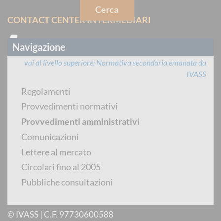
Cerca
CONTACT CENTER INTERMEDIARI
Navigazione
vai al livello superiore
Normativa secondaria emanata da
IVASS
dal lunedì al venerdì dalle 8:30 alle 14:30
Regolamenti
Provvedimenti normativi
PREVENTIVATORE PUBBLICO
Provvedimenti amministrativi
Comunicazioni
Lettere al mercato
Circolari fino al 2005
per chiamate dall'estero
:
+39 06 9435 8604
Pubbliche consultazioni
© IVASS | C.F. 97730600588