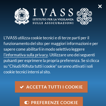
✕
sei qui:
Home
Normativa
Normativa secondaria emanata da IVASS
L'IVASS utilizza cookie tecnici e di terze parti per il
Provvedimenti amministrativi
funzionamento del sito: per maggiori informazioni e per
Provvedimenti amministrativi
sapere come abilitarli in modo selettivo leggere
l'informativa sulla privacy
. Utilizzare uno dei seguenti
pagina 3 di 60
pulsanti per esprimere la propria preferenza. Se si clicca
Provvedimento n. 165 del 2 dicembre 2025
su “Chiudi/Rifiuta tutti i cookie” saranno attivati i soli
Indizione prova d'idoneità per l'iscrizione nel Registro
cookie tecnici interni al sito.
degli intermediari assicurativi, anche a titolo accessorio,
e riassicurativi 2025.
ACCETTA TUTTI I COOKIE
2 dicembre 2025
Provvedimento n. 0239840 del 24 novembre
2025
PREFERENZE COOKIE