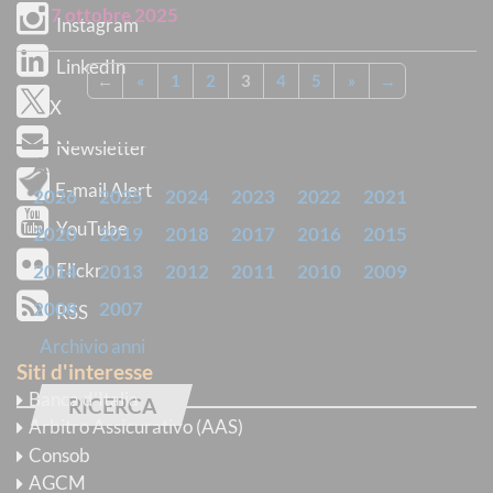
7 ottobre 2025
Instagram
LinkedIn
←
«
1
2
3
4
5
»
→
X
Newsletter
ARCHIVIO
E-mail Alert
2026
2025
2024
2023
2022
2021
YouTube
2020
2019
2018
2017
2016
2015
Flickr
2014
2013
2012
2011
2010
2009
2008
2007
RSS
Archivio anni
Siti d'interesse
Banca d’Italia
RICERCA
Arbitro Assicurativo (AAS)
Consob
Trova normative
AGCM
con
tutte
le parole