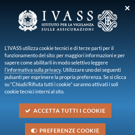
✕
sei qui:
Home
Chi siamo
Impegno ambientale
IMPEGNO
L'IVASS utilizza cookie tecnici e di terze parti per il
funzionamento del sito: per maggiori informazioni e per
AMBIENTALE
sapere come abilitarli in modo selettivo leggere
l'informativa sulla privacy
. Utilizzare uno dei seguenti
pulsanti per esprimere la propria preferenza. Se si clicca
su “Chiudi/Rifiuta tutti i cookie” saranno attivati i soli
cookie tecnici interni al sito.
ACCETTA TUTTI I COOKIE
PREFERENZE COOKIE
La salvaguardia dell’ambiente è un fattore