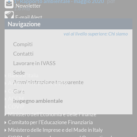
1° Rapporto ambientale - maggio 2020
pdf
Newsletter
1.6 MB
E-mail Alert
Navigazione
YouTube
vai al livello superiore
Chi siamo
Flickr
Compiti
RSS
Contatti
Lavorare in IVASS
Siti d'interesse
Sede
Banca d’Italia
Amministrazione trasparente
Arbitro Assicurativo (AAS)
Consob
Gare
AGCM
Impegno ambientale
COVIP
Ministero dell'Economia e delle Finanze
Comitato per l'Educazione Finanziaria
Ministero delle Imprese e del Made in Italy