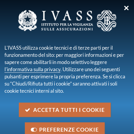
✕
sei qui:
Home
Per imprese e intermediari
Prova di idoneità intermediari
Prove di idoneità concluse
L'IVASS utilizza cookie tecnici e di terze parti per il
funzionamento del sito: per maggiori informazioni e per
PROVE DI IDONEITÀ
sapere come abilitarli in modo selettivo leggere
CONCLUSE
l'informativa sulla privacy
. Utilizzare uno dei seguenti
pulsanti per esprimere la propria preferenza. Se si clicca
su “Chiudi/Rifiuta tutti i cookie” saranno attivati i soli
cookie tecnici interni al sito.
Si riportano di seguito i documenti delle passate
prove di idoneità per l’iscrizione nel Registro degli
intermediari assicurativi e riassicurativi.
ACCETTA TUTTI I COOKIE
Tutti i documenti relativi a questa pagina sono
disponibili solo nella versione italiana.
PREFERENZE COOKIE