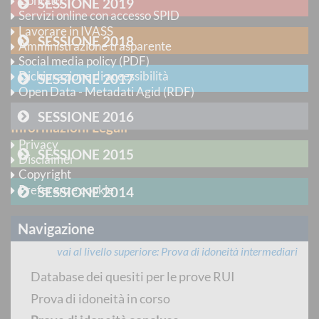
Contatti
SESSIONE 2019
Servizi online con accesso SPID
Lavorare in IVASS
SESSIONE 2018
Amministrazione trasparente
Social media policy (PDF)
Dichiarazione di accessibilità
SESSIONE 2017
Open Data - Metadati Agid (RDF)
SESSIONE 2016
Informazioni Legali
Privacy
SESSIONE 2015
Disclaimer
Copyright
Preferenze cookie
SESSIONE 2014
Seguici su
Navigazione
vai al livello superiore
Prova di idoneità intermediari
Instagram
Database dei quesiti per le prove RUI
LinkedIn
Prova di idoneità in corso
X