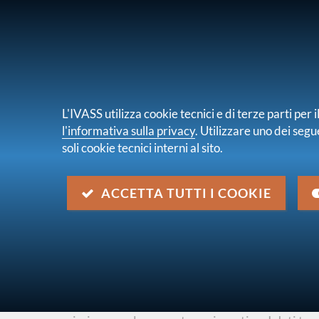
PER I CONSUMATORI
PER IMPRES
L'IVASS utilizza cookie tecnici e di terze parti pe
l'informativa sulla privacy
. Utilizzare uno dei segu
soli cookie tecnici interni al sito.
Chi s
sei qui:
Home
Pubblicazioni e statistiche
Elaboraz
ACCETTA TUTTI I COOKIE
CRIMINALITÀ SET
ASSICURATIVO
L’indagine si pone l’obiettivo di valutare la por