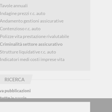
Tavole annuali
Indagine prezzi r.c. auto
Andamento gestioni assicurative
Contenzioso r.c. auto
Polizze vita prestazione rivalutabile
Criminalità settore assicurativo
Strutture liquidative r.c. auto
Indicatori medi costi imprese vita
RICERCA
va pubblicazioni
n
tutte
le parole
iti d'interesse