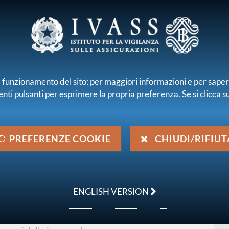
E E INTERMEDIARI
r il funzionamento del sito: per maggiori informazioni e per sape
enti pulsanti per esprimere la propria preferenza. Se si clicca su 
iamo
Normativa
Pubblicazioni e statistiche
ioni statistiche
Criminalità settore assicurativo
PREFERENZE COOKIE
CHIUDI/RIFIUT
TORE
ENGLISH VERSION
tata e gli effetti del fenomeno