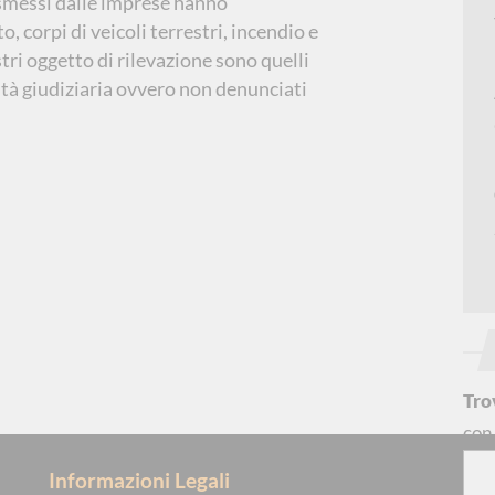
asmessi dalle imprese hanno
o, corpi di veicoli terrestri, incendio e
istri oggetto di rilevazione sono quelli
rità giudiziaria ovvero non denunciati
Tro
co
Informazioni Legali
S