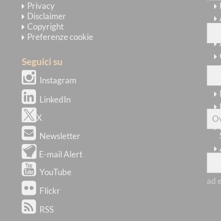
Privacy
co
Disclaimer
Copyright
Preferenze cookie
sen
Seguici su
Instagram
LinkedIn
dov
X
Newsletter
con
E-mail Alert
YouTube
ad 
Flickr
RSS