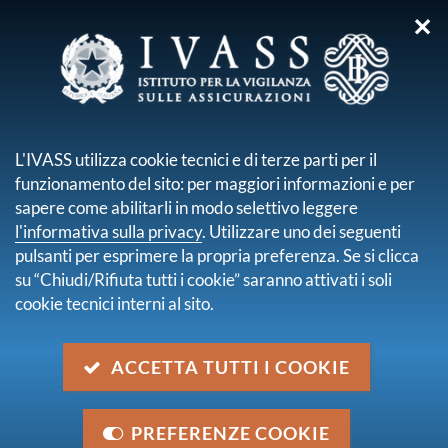
✕
sei qui:
Home
Pubblicazioni e statistiche
Elaborazioni statistiche
Gestione rami
L'IVASS utilizza cookie tecnici e di terze parti per il
funzionamento del sito: per maggiori informazioni e per
GESTIONE RAMI
sapere come abilitarli in modo selettivo leggere
l'informativa sulla privacy
. Utilizzare uno dei seguenti
pulsanti per esprimere la propria preferenza. Se si clicca
La sezione contiene i dati del portafoglio diretto
su “Chiudi/Rifiuta tutti i cookie” saranno attivati i soli
italiano riguardanti i principali rami danni:
cookie tecnici interni al sito.
responsabilità civile auto (ramo 10), natanti (12) e
corpi di veicoli terrestri (3) o altri rami (1- infortuni, 2 -
ACCETTA TUTTI I COOKIE
malattia, 8 - incendio ed elementi naturali, 13 -
responsabilità civile generale).
PREFERENZE COOKIE