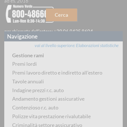
ad es.
2016
Cerca
per chiamate dall'estero
:
+39 06 9435 8604
Navigazione
vai al livello superiore
Elaborazioni statistiche
CONTACT CENTER INTERMEDIARI
Gestione rami
Premi lordi
Premi lavoro diretto e indiretto all'estero
Tavole annuali
dal lunedì al venerdì dalle 8:30 alle 14:30
Indagine prezzi r.c. auto
Andamento gestioni assicurative
PREVENTIVATORE PUBBLICO
Contenzioso r.c. auto
Polizze vita prestazione rivalutabile
Criminalità settore assicurativo