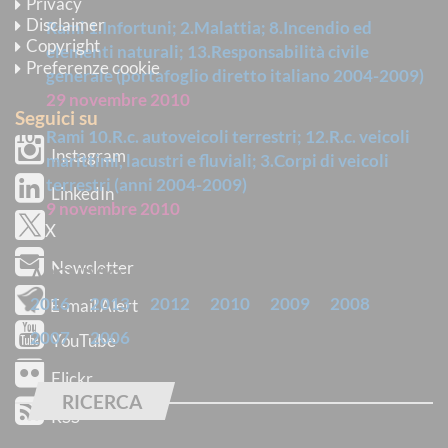
Privacy
Disclaimer
Rami 1.Infortuni; 2.Malattia; 8.Incendio ed
Copyright
elementi naturali; 13.Responsabilità civile
Preferenze cookie
generale (portafoglio diretto italiano 2004-2009)
29 novembre 2010
Seguici su
Rami 10.R.c. autoveicoli terrestri; 12.R.c. veicoli
Instagram
marittimi, lacustri e fluviali; 3.Corpi di veicoli
terrestri (anni 2004-2009)
LinkedIn
9 novembre 2010
X
Newsletter
ARCHIVIO
2016
2013
2012
2010
2009
2008
E-mail Alert
2007
2006
YouTube
Flickr
RICERCA
RSS
Trova pubblicazioni