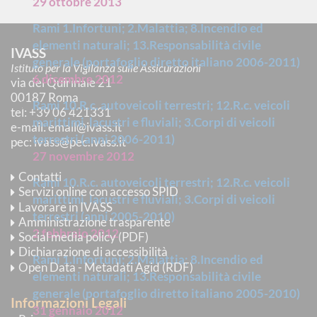
29 ottobre 2013
Rami 1.Infortuni; 2.Malattia; 8.Incendio ed
elementi naturali; 13.Responsabilità civile
IVASS
generale (portafoglio diretto italiano 2006-2011)
Istituto per la Vigilanza sulle Assicurazioni
6 dicembre 2012
via del Quirinale 21
00187 Roma
Rami 10.R.c. autoveicoli terrestri; 12.R.c. veicoli
tel
: +39 06 421331
marittimi, lacustri e fluviali; 3.Corpi di veicoli
e-mail
:
email@ivass.it
terrestri (anni 2006-2011)
pec
:
ivass@pec.ivass.it
27 novembre 2012
Contatti
Rami 10.R.c. autoveicoli terrestri; 12.R.c. veicoli
Servizi online con accesso SPID
marittimi, lacustri e fluviali; 3.Corpi di veicoli
Lavorare in IVASS
terrestri (anni 2005-2010)
Amministrazione trasparente
2 febbraio 2012
Social media policy (PDF)
Dichiarazione di accessibilità
Rami 1.Infortuni; 2.Malattia; 8.Incendio ed
Open Data - Metadati Agid (RDF)
elementi naturali; 13.Responsabilità civile
generale (portafoglio diretto italiano 2005-2010)
Informazioni Legali
31 gennaio 2012