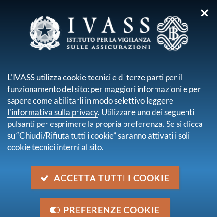
✕
sei qui:
Home
Pubblicazioni e statistiche
Elaborazioni statistiche
Indicatori medi costi imprese vita
L'IVASS utilizza cookie tecnici e di terze parti per il
funzionamento del sito: per maggiori informazioni e per
INDICATORI MEDI
sapere come abilitarli in modo selettivo leggere
COSTI IMPRESE VITA
l'informativa sulla privacy
. Utilizzare uno dei seguenti
pulsanti per esprimere la propria preferenza. Se si clicca
su “Chiudi/Rifiuta tutti i cookie” saranno attivati i soli
cookie tecnici interni al sito.
Le elaborazioni confrontano su base quinquennale
l’andamento dei costi gestionali sostenuti dalle
imprese esercenti le assicurazioni sulla vita, con
ACCETTA TUTTI I COOKIE
particolare riferimento all’incidenza delle spese di
gestione sull’ammontare dei premi lordi e alla
PREFERENZE COOKIE
composizione dei costi di natura commerciale. Viene