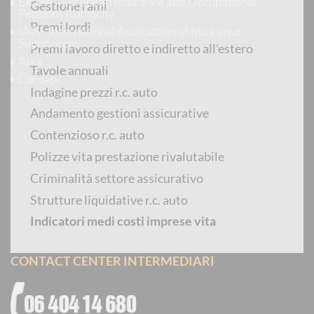
EIOPA - European Insurance and Occupational
Gestione rami
Pensions Authority
Premi lordi
IAIS - International Association of Insurance
Supervisors
Premi lavoro diretto e indiretto all'estero
Ania
Tavole annuali
Consap
Indagine prezzi r.c. auto
Andamento gestioni assicurative
CONTACT CENTER POLIZZE CAT-NAT
Contenzioso r.c. auto
Polizze vita prestazione rivalutabile
Criminalità settore assicurativo
Strutture liquidative r.c. auto
per chiamate dall'estero
:
+39 06 9435 8604
Indicatori medi costi imprese vita
CONTACT CENTER INTERMEDIARI