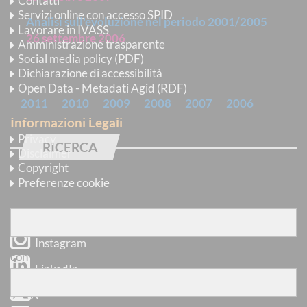
Contatti
Servizi online con accesso SPID
Analisi sull'evoluzione nel periodo 2001/2005
Lavorare in IVASS
26 settembre 2006
Amministrazione trasparente
Social media policy (PDF)
Dichiarazione di accessibilità
ARCHIVIO
Open Data - Metadati Agid (RDF)
2011
2010
2009
2008
2007
2006
Informazioni Legali
Privacy
RICERCA
Disclaimer
Copyright
Trova pubblicazioni
Preferenze cookie
con
tutte
le parole
Seguici su
Instagram
con
almeno una
delle parole
LinkedIn
X