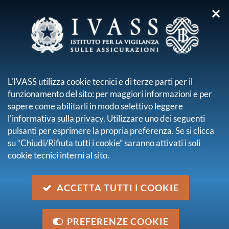
✕
sei qui:
Home
Chi siamo
Struttura Organizzativa
Servizio Tutela del Consumatore
Massimo Francescangeli
L'IVASS utilizza cookie tecnici e di terze parti per il
funzionamento del sito: per maggiori informazioni e per
MASSIMO
sapere come abilitarli in modo selettivo leggere
FRANCESCANGELI
l'informativa sulla privacy
. Utilizzare uno dei seguenti
pulsanti per esprimere la propria preferenza. Se si clicca
su “Chiudi/Rifiuta tutti i cookie” saranno attivati i soli
cookie tecnici interni al sito.
ACCETTA TUTTI I COOKIE
PREFERENZE COOKIE