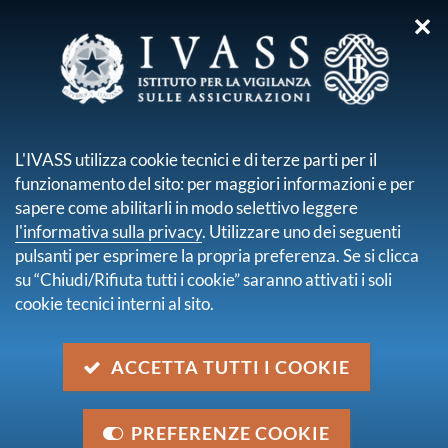
✕
sei qui:
Home
Per i consumatori
Azioni a tutela
Vigilanza sulle imprese estere
ONIX Asigurari S.A.
L'IVASS utilizza cookie tecnici e di terze parti per il
funzionamento del sito: per maggiori informazioni e per
ONIX ASIGURARI S.A.
sapere come abilitarli in modo selettivo leggere
l'informativa sulla privacy
. Utilizzare uno dei seguenti
Ultimo aggiornamento
13 febbraio 2025
pulsanti per esprimere la propria preferenza. Se si clicca
su “Chiudi/Rifiuta tutti i cookie” saranno attivati i soli
cookie tecnici interni al sito.
Condividi su:
ACCETTA TUTTI I COOKIE
COMUNICATI STAMPA
PREFERENZE COOKIE