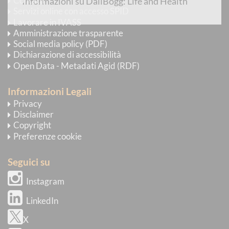
Contatti
Informazioni su DallBogg: Life and Health
Servizi online con accesso SPID
Lavorare in IVASS
Amministrazione trasparente
Social media policy (PDF)
Dichiarazione di accessibilità
Open Data - Metadati Agid (RDF)
Informazioni Legali
Privacy
Disclaimer
Copyright
Preferenze cookie
Seguici su
Instagram
LinkedIn
X