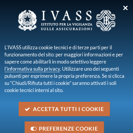
✕
sei qui:
Home
Per i consumatori
Azioni a tutela
Vigilanza sulle imprese estere
QUDOS INSURANCE A/S
L'IVASS utilizza cookie tecnici e di terze parti per il
funzionamento del sito: per maggiori informazioni e per
QUDOS INSURANCE
sapere come abilitarli in modo selettivo leggere
A/S
l'informativa sulla privacy
. Utilizzare uno dei seguenti
pulsanti per esprimere la propria preferenza. Se si clicca
su “Chiudi/Rifiuta tutti i cookie” saranno attivati i soli
Ultimo aggiornamento
13 febbraio 2025
cookie tecnici interni al sito.
Condividi su:
ACCETTA TUTTI I COOKIE
PREFERENZE COOKIE