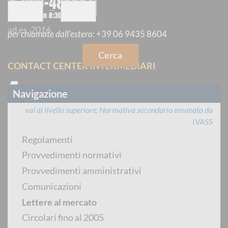
—
ad es.
2016
per chiamate dall'estero
:
+39 06 9435 8604
Cerca
CONTACT CENTER INTERMEDIARI
Navigazione
vai al livello superiore
Normativa secondaria emanata da
IVASS
dal lunedì al venerdì dalle 8:30 alle 14:30
Regolamenti
Provvedimenti normativi
PREVENTIVATORE PUBBLICO
Provvedimenti amministrativi
Comunicazioni
Lettere al mercato
Circolari fino al 2005
per chiamate dall'estero
:
+39 06 9435 8604