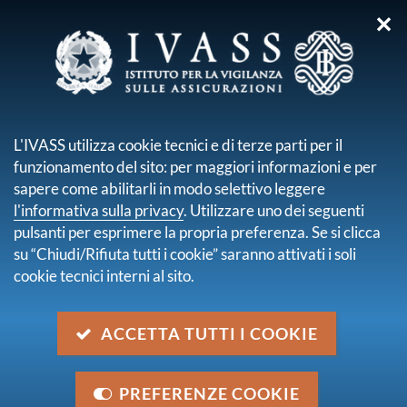
✕
sei qui:
Home
Normativa
Normativa secondaria emanata da IVASS
Lettere al mercato
L'IVASS utilizza cookie tecnici e di terze parti per il
funzionamento del sito: per maggiori informazioni e per
Lettere al mercato
sapere come abilitarli in modo selettivo leggere
pagina 2 di 23
l'informativa sulla privacy
. Utilizzare uno dei seguenti
Lettera al mercato del 25 febbraio 2025
pulsanti per esprimere la propria preferenza. Se si clicca
Eventi atmosferici estremi e impatto sulla gestione dei
su “Chiudi/Rifiuta tutti i cookie” saranno attivati i soli
sinistri. Pianificazione di azioni a medio/lungo termine
cookie tecnici interni al sito.
25 febbraio 2025
Lettera al mercato del 14 febbraio 2025
ACCETTA TUTTI I COOKIE
Segnalazioni dei gravi incidenti informatici e delle
minacce informatiche ai sensi del Regolamento UE
2022/2054 (DORA)
PREFERENZE COOKIE