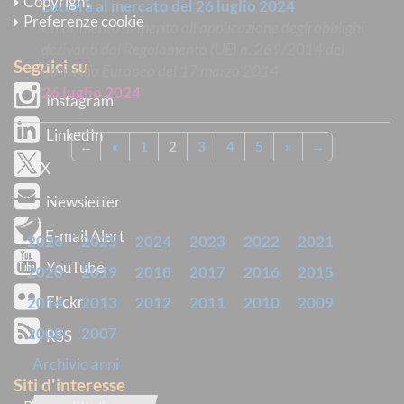
Copyright
Lettera al mercato del 26 luglio 2024
Preferenze cookie
Chiarimento in merito all'applicazione degli obblighi
derivanti dal Regolamento (UE) n. 269/2014 del
Seguici su
Consiglio Europeo del 17 marzo 2014
26 luglio 2024
Instagram
LinkedIn
←
«
1
2
3
4
5
»
→
X
Newsletter
ARCHIVIO
E-mail Alert
2026
2025
2024
2023
2022
2021
YouTube
2020
2019
2018
2017
2016
2015
Flickr
2014
2013
2012
2011
2010
2009
2008
2007
RSS
Archivio anni
Siti d'interesse