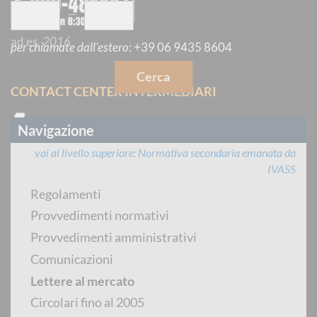
—
ad es.
2016
per chiamate dall'estero
:
+39 06 9435 8604
Cerca
CONTACT CENTER INTERMEDIARI
Navigazione
vai al livello superiore
Normativa secondaria emanata da
IVASS
dal lunedì al venerdì dalle 8:30 alle 14:30
Regolamenti
Provvedimenti normativi
PREVENTIVATORE PUBBLICO
Provvedimenti amministrativi
Comunicazioni
Lettere al mercato
Circolari fino al 2005
per chiamate dall'estero
:
+39 06 9435 8604