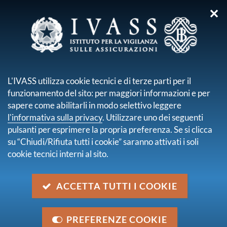
✕
sei qui:
Home
Normativa
Normativa secondaria emanata da IVASS
Lettere al mercato
L'IVASS utilizza cookie tecnici e di terze parti per il
funzionamento del sito: per maggiori informazioni e per
Lettere al mercato
sapere come abilitarli in modo selettivo leggere
pagina 3 di 23
l'informativa sulla privacy
. Utilizzare uno dei seguenti
Lettera al mercato del 15 luglio 2024
pulsanti per esprimere la propria preferenza. Se si clicca
Valutazione in merito all'informativa da rendere ai
su “Chiudi/Rifiuta tutti i cookie” saranno attivati i soli
contraenti con il Documento Unico di Rendicontazione,
cookie tecnici interni al sito.
di cui all'art. 25 del Regolamento IVASS n. 41/2018
15 luglio 2024
ACCETTA TUTTI I COOKIE
Lettera al mercato del 29 aprile 2024
Rilevazione CARD di cui al Provvedimento n. 79 del
2018 - Linee guida per l'individuazione delle partite di
PREFERENZE COOKIE