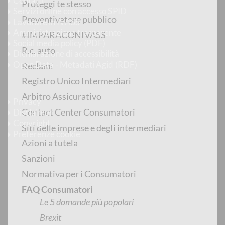
Contatti
Proteggi te stesso
Servizi online con accesso SPID
Preventivatore pubblico
Lavorare in IVASS
Amministrazione trasparente
#IMPARACONIVASS
Social media policy (PDF)
R.c. auto
Dichiarazione di accessibilità
Open Data - Metadati Agid (RDF)
Reclami
Registro Unico Intermediari
Informazioni Legali
Arbitro Assicurativo
Privacy
Contact Center Consumatori
Disclaimer
Copyright
Siti delle imprese e degli intermediari
Preferenze cookie
Azioni a tutela
Sanzioni
Seguici su
Normativa per i Consumatori
Instagram
FAQ Consumatori
LinkedIn
Le 5 domande più popolari
X
Brexit