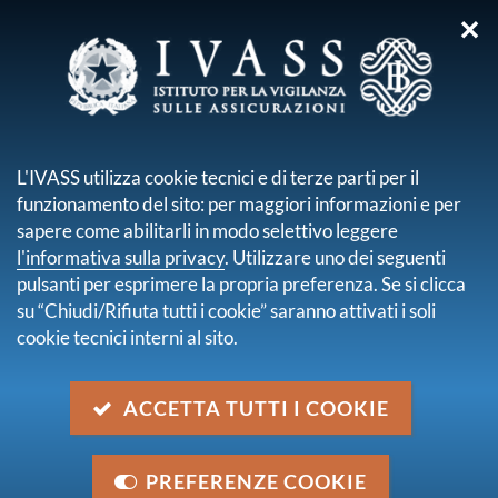
✕
sei qui:
Home
Per i consumatori
FAQ Consumatori
FAQ CONSUMATORI
L'IVASS utilizza cookie tecnici e di terze parti per il
funzionamento del sito: per maggiori informazioni e per
sapere come abilitarli in modo selettivo leggere
l'informativa sulla privacy
. Utilizzare uno dei seguenti
pulsanti per esprimere la propria preferenza. Se si clicca
su “Chiudi/Rifiuta tutti i cookie” saranno attivati i soli
cookie tecnici interni al sito.
ACCETTA TUTTI I COOKIE
In questa sezione sono riportate le risposte alle
domande più frequenti rivolte all’IVASS dai
PREFERENZE COOKIE
consumatori, per iscritto o attraverso il Contact