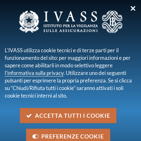
✕
sei qui:
Home
Chi siamo
Struttura Organizzativa
Servizio Gestione risorse
L'IVASS utilizza cookie tecnici e di terze parti per il
funzionamento del sito: per maggiori informazioni e per
SERVIZIO GESTIONE
sapere come abilitarli in modo selettivo leggere
RISORSE
l'informativa sulla privacy
. Utilizzare uno dei seguenti
pulsanti per esprimere la propria preferenza. Se si clicca
su “Chiudi/Rifiuta tutti i cookie” saranno attivati i soli
cookie tecnici interni al sito.
Cura la gestione e lo sviluppo del personale ed elabora
la disciplina regolamentare del rapporto di lavoro.
ACCETTA TUTTI I COOKIE
Elabora e promuove le linee di sviluppo organizzativo
dell’Istituto.
PREFERENZE COOKIE