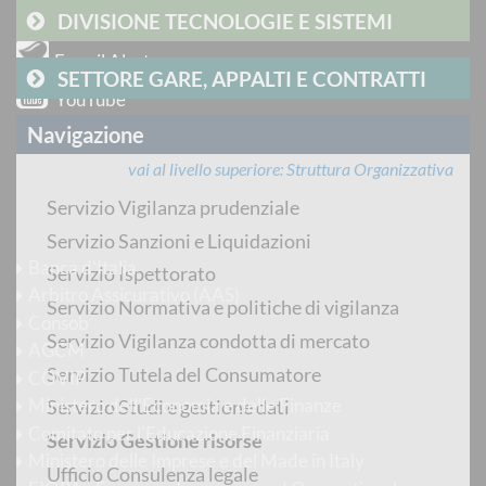
DIVISIONE TECNOLOGIE E SISTEMI
Newsletter
E-mail Alert
SETTORE GARE, APPALTI E CONTRATTI
YouTube
Navigazione
Flickr
vai al livello superiore
Struttura Organizzativa
RSS
Servizio Vigilanza prudenziale
Siti d'interesse
Servizio Sanzioni e Liquidazioni
Banca d’Italia
Servizio Ispettorato
Arbitro Assicurativo (AAS)
Servizio Normativa e politiche di vigilanza
Consob
Servizio Vigilanza condotta di mercato
AGCM
Servizio Tutela del Consumatore
COVIP
Ministero dell'Economia e delle Finanze
Servizio Studi e gestione dati
Comitato per l'Educazione Finanziaria
Servizio Gestione risorse
Ministero delle Imprese e del Made in Italy
Ufficio Consulenza legale