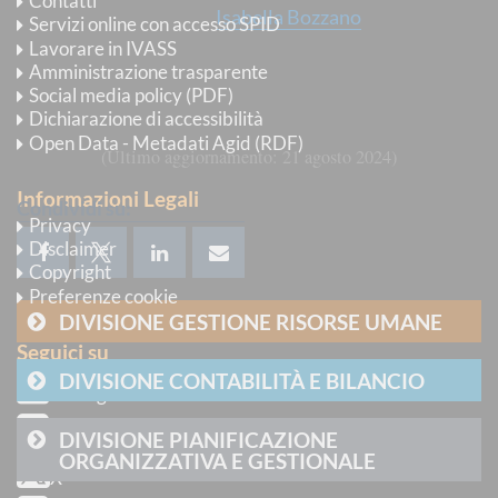
Contatti
Vice Capo del Servizio:
Isabella Bozzano
Servizi online con accesso SPID
(nominata con delibera n. 96/2014 del 12 novembre 2014)
Lavorare in IVASS
Amministrazione trasparente
Numero addetti: 57
Social media policy (PDF)
Dichiarazione di accessibilità
Open Data - Metadati Agid (RDF)
Ultimo aggiornamento
21 agosto 2024
Informazioni Legali
Condividi su:
Privacy
Disclaimer
Copyright
Preferenze cookie
DIVISIONE GESTIONE RISORSE UMANE
Seguici su
DIVISIONE CONTABILITÀ E BILANCIO
Instagram
LinkedIn
DIVISIONE PIANIFICAZIONE
ORGANIZZATIVA E GESTIONALE
X