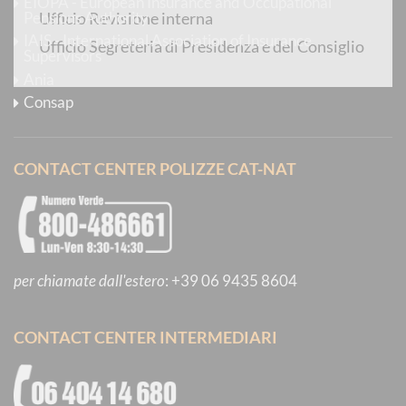
EIOPA - European Insurance and Occupational
Pensions Authority
Ufficio Revisione interna
IAIS - International Association of Insurance
Ufficio Segreteria di Presidenza e del Consiglio
Supervisors
Ania
Consap
CONTACT CENTER POLIZZE CAT-NAT
per chiamate dall'estero
:
+39 06 9435 8604
CONTACT CENTER INTERMEDIARI