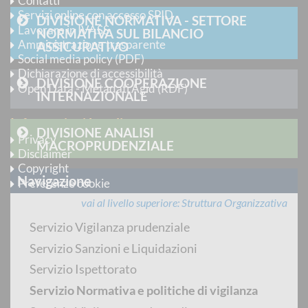
Contatti
Servizi online con accesso SPID
DIVISIONE NORMATIVA - SETTORE
Lavorare in IVASS
NORMATIVA SUL BILANCIO
Amministrazione trasparente
ASSICURATIVO
Social media policy (PDF)
Dichiarazione di accessibilità
DIVISIONE COOPERAZIONE
Open Data - Metadati Agid (RDF)
INTERNAZIONALE
Informazioni Legali
DIVISIONE ANALISI
Privacy
MACROPRUDENZIALE
Disclaimer
Copyright
Navigazione
Preferenze cookie
vai al livello superiore
Struttura Organizzativa
Seguici su
Servizio Vigilanza prudenziale
Instagram
Servizio Sanzioni e Liquidazioni
Servizio Ispettorato
LinkedIn
Servizio Normativa e politiche di vigilanza
X