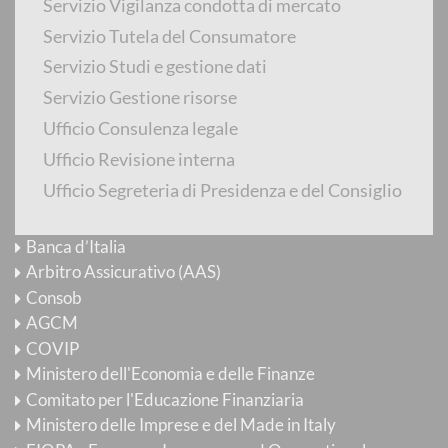
Servizio Vigilanza condotta di mercato
Newsletter
Servizio Tutela del Consumatore
E-mail Alert
Servizio Studi e gestione dati
YouTube
Servizio Gestione risorse
Ufficio Consulenza legale
Flickr
Ufficio Revisione interna
RSS
Ufficio Segreteria di Presidenza e del Consiglio
Siti d'interesse
Banca d’Italia
Arbitro Assicurativo (AAS)
Consob
AGCM
COVIP
Ministero dell'Economia e delle Finanze
Comitato per l'Educazione Finanziaria
Ministero delle Imprese e del Made in Italy