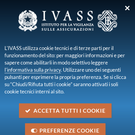
✕
sei qui:
Home
Chi siamo
Struttura Organizzativa
Servizio Normativa e politiche di vigilanza
L'IVASS utilizza cookie tecnici e di terze parti per il
funzionamento del sito: per maggiori informazioni e per
SERVIZIO NORMATIVA
sapere come abilitarli in modo selettivo leggere
E POLITICHE DI
l'informativa sulla privacy
. Utilizzare uno dei seguenti
pulsanti per esprimere la propria preferenza. Se si clicca
VIGILANZA
su “Chiudi/Rifiuta tutti i cookie” saranno attivati i soli
cookie tecnici interni al sito.
Cura la produzione della normativa esterna di
ACCETTA TUTTI I COOKIE
competenza dell’Istituto, predispone i pareri per
l’AGCM e l’OIC, tiene i rapporti con le istituzioni
comunitarie e internazionali e con le Autorità di
PREFERENZE COOKIE